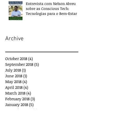
Entrevista com Nelson Abreu
sobre as Conscious Tech:
Tecnologias para o Bem-Estar e
Desenvolvimento
Archive
October 2018
(4)
4 posts
September 2018
(5)
5 posts
July 2018
(1)
1 post
June 2018
(1)
1 post
May 2018
(4)
4 posts
April 2018
(4)
4 posts
March 2018
(4)
4 posts
February 2018
(3)
3 posts
January 2018
(5)
5 posts
December 2017
(7)
7 posts
November 2017
(3)
3 posts