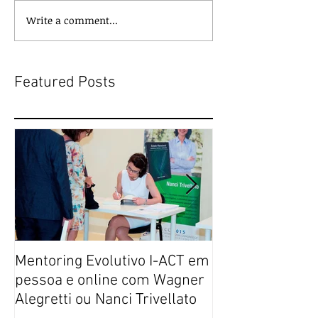
Write a comment...
Featured Posts
Mentoring Evolutivo I-ACT em
New book colle
pessoa e online com Wagner
transformative,
Alegretti ou Nanci Trivellato
experiences of 