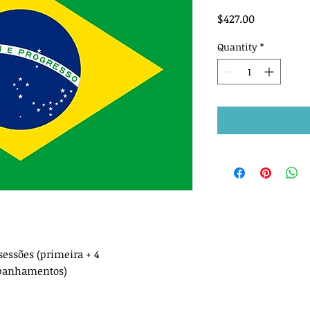
Price
$427.00
Quantity
*
sessões (primeira + 4
panhamentos)