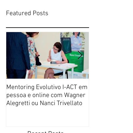
Featured Posts
Mentoring Evolutivo I-ACT em
New book colle
pessoa e online com Wagner
transformative,
Alegretti ou Nanci Trivellato
experiences of 
people