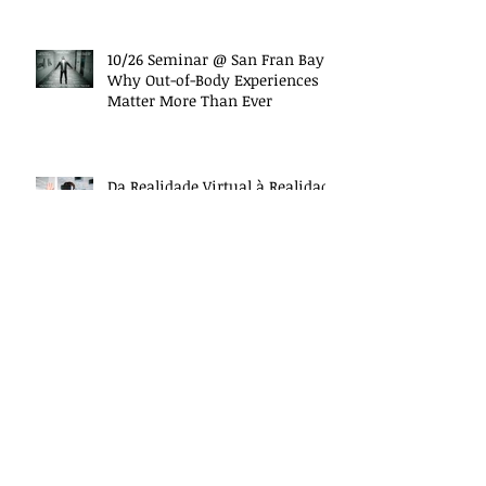
(10/27 Work
10/26 Seminar @ San Fran Bay
Why Out-of-Body Experiences
Matter More Than Ever
Da Realidade Virtual à Realidade
Interna
Research talk: Detecting and
measuring bio-influence